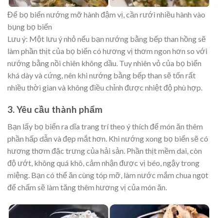
Để bọ biển nướng mỡ hành đậm vị, cần rưới nhiều hành vào
bụng bọ biển
Lưu ý
: Một lưu ý nhỏ nếu bạn nướng bằng bếp than hồng sẽ
làm phần thịt của bọ biển có hương vị thơm ngon hơn so với
nướng bằng nồi chiên không dầu. Tuy nhiên vỏ của bọ biển
khá dày và cứng, nên khi nướng bằng bếp than sẽ tốn rất
nhiều thời gian và không điều chỉnh được nhiệt độ phù hợp.
3. Yêu cầu thành phẩm
Bạn lấy bọ biển ra dĩa trang trí theo ý thích để món ăn thêm
phần hấp dẫn và đẹp mắt hơn. Khi nướng xong bọ biển sẽ có
hương thơm đặc trưng của hải sản. Phần thịt mềm dai, còn
độ ướt, không quá khô, cảm nhận được vị béo, ngậy trong
miệng. Bạn có thể ăn cùng tóp mỡ, làm nước mắm chua ngọt
để chấm sẽ làm tăng thêm hương vị của món ăn.