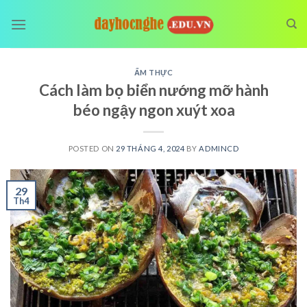
Skip
to
content
ẨM THỰC
Cách làm bọ biển nướng mỡ hành
béo ngậy ngon xuýt xoa
POSTED ON
29 THÁNG 4, 2024
BY
ADMINCD
29
Th4