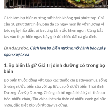
Cách làm bọ biển nướng mỡ hành không quá phức tạp. Chỉ
cần 30 phút thực hiện, bạn đã có ngay món ăn với hương vị
béo ngậy hấp dẫn, ai ăn cũng tấm tắc khen ngon. Cùng bắt
tay vào thực hiện ngay bây giờ để chiêu đãi cả gia đình.
Bạn đang đọc:
Cách làm bọ biển nướng mỡ hành béo ngậy
ngon xuýt xoa
1. Bọ biển là gì? Giá trị dinh dưỡng có trong bọ
biển
Bọ biển thuộc động vật giáp xác thuộc chi Bathynomus, sống
ở vùng nước biển sâu với áp lực cao ở dưới biển Thái Bình
Dương, Ấn Độ Dương. Chúng có bề ngoài khá kỳ dị, thân to
béo, nhiều chân, đầu và hai bên rìa thân có nhiều cạnh gai sắc
nhọn, đặc biệt lớp vỏ rất dày và cứng.