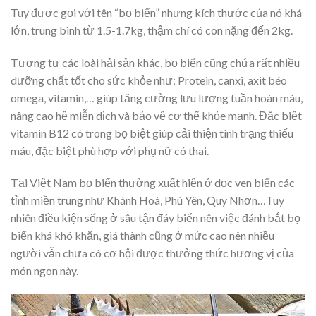
Tuy được gọi với tên “bọ biển” nhưng kích thước của nó khá
lớn, trung bình từ 1.5-1.7kg, thậm chí có con nặng đến 2kg.
Tương tự các loài hải sản khác, bọ biển cũng chứa rất nhiều
dưỡng chất tốt cho sức khỏe như: Protein, canxi, axit béo
omega, vitamin,… giúp tăng cường lưu lượng tuần hoàn máu,
nâng cao hệ miễn dịch và bảo vệ cơ thể khỏe mạnh. Đặc biệt
vitamin B12 có trong bọ biệt giúp cải thiện tình trạng thiếu
máu, đặc biệt phù hợp với phụ nữ có thai.
Tại Việt Nam bọ biển thường xuất hiện ở dọc ven biển các
tỉnh miền trung như Khánh Hoà, Phú Yên, Quy Nhơn…Tuy
nhiên điều kiện sống ở sâu tận đáy biển nên việc đánh bắt bọ
biển khá khó khăn, giá thành cũng ở mức cao nên nhiều
người vẫn chưa có cơ hội được thưởng thức hương vị của
món ngon này.