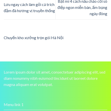
Bật mí 4 cách nấu cháo cồi sò
Lưu ngay cách làm gỏi cá trích
điệp ngon miễn bàn, ấm bụng
đậm đà hương vị truyền thống
ngày đông
Chuyển kho xưởng trọn gói Hà Nội
Lorem ipsum dolor sit amet, consectetuer adipiscing elit, sed
diam nonummy nibh euismod tincidunt ut laoreet dolore
magna aliquam erat volutpat.
Menu link 1