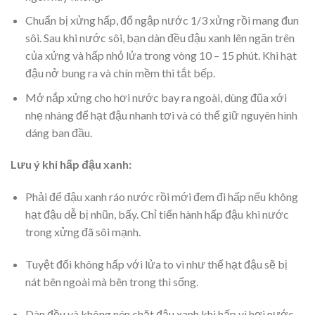
Chuẩn bị xửng hấp, đổ ngập nước 1/3 xửng rồi mang đun
sôi. Sau khi nước sôi, bạn dàn đều đậu xanh lên ngăn trên
của xửng và hấp nhỏ lửa trong vòng 10 – 15 phút. Khi hạt
đậu nở bung ra và chín mềm thì tắt bếp.
Mở nắp xửng cho hơi nước bay ra ngoài, dùng đũa xới
nhẹ nhàng để hạt đậu nhanh tơi và có thể giữ nguyên hình
dáng ban đầu.
Lưu ý khi hấp đậu xanh:
Phải để đậu xanh ráo nước rồi mới đem đi hấp nếu không
hạt đậu dễ bị nhũn, bấy. Chỉ tiến hành hấp đậu khi nước
trong xửng đã sôi mạnh.
Tuyệt đối không hấp với lửa to vì như thế hạt đậu sẽ bị
nát bên ngoài mà bên trong thì sống.
Dàn đều và không nén chặt đậu xanh khi hấp vì hơi nước