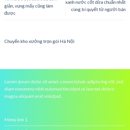
xanh nước cốt dừa chuẩn nhất
giản, vụng mấy cũng làm
cùng bí quyết từ người bán
được
Chuyển kho xưởng trọn gói Hà Nội
Lorem ipsum dolor sit amet, consectetuer adipiscing elit, sed
diam nonummy nibh euismod tincidunt ut laoreet dolore
magna aliquam erat volutpat.
Menu link 1