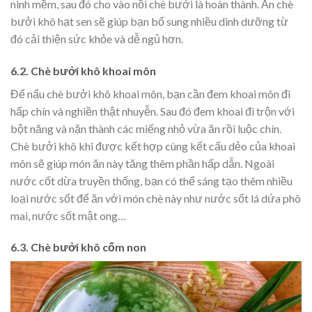
ninh mềm, sau đó cho vào nồi chè bưởi là hoàn thành. Ăn chè
bưởi khô hạt sen sẽ giúp bạn bổ sung nhiều dinh dưỡng từ
đó cải thiện sức khỏe và dễ ngủ hơn.
6.2. Chè bưởi khô khoai môn
Để nấu chè bưởi khô khoai môn, bạn cần đem khoai môn đi
hấp chín và nghiền thật nhuyễn. Sau đó đem khoai đi trộn với
bột năng và nặn thành các miếng nhỏ vừa ăn rồi luộc chín.
Chè bưởi khô khi được kết hợp cùng kết cấu dẻo của khoai
môn sẽ giúp món ăn này tăng thêm phần hấp dẫn. Ngoài
nước cốt dừa truyền thống, bạn có thể sáng tạo thêm nhiều
loại nước sốt để ăn với món chè này như nước sốt lá dứa phô
mai, nước sốt mật ong…
6.3. Chè bưởi khô cốm non