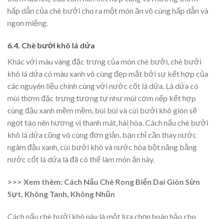
hấp dẫn của chè bưởi cho ra một món ăn vô cùng hấp dẫn và
ngon miệng.
6.4. Chè bưởi khô lá dứa
Khác với màu vàng đặc trưng của món chè bưởi, chè bưởi
khô lá dứa có màu xanh vô cùng đẹp mắt bởi sự kết hợp của
các nguyên liệu chính cùng với nước cốt lá dứa. Lá dứa có
mùi thơm đặc trưng tương tự như mùi cơm nếp kết hợp
cùng đậu xanh mềm mềm, bùi bùi và cùi bưởi khô giòn sẽ
ngọt tạo nên hương vị thanh mát, hài hòa. Cách nấu chè bưởi
khô lá dứa cũng vô cùng đơn giản, bạn chỉ cần thay nước
ngâm đậu xanh, cùi bưởi khô và nước hòa bột năng bằng
nước cốt lá dứa là đã có thể làm món ăn này.
>>> Xem thêm:
Cách Nấu Chè Rong Biển Dai Giòn Sừn
Sựt, Không Tanh, Không Nhũn
Cách nấu chè bưởi khô này là một lựa chọn hoàn hảo cho