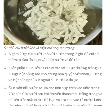
Sơ chế cùi bưởi khô là một bước quan trọng
Ngâm 20gr cùi bưởi khô với nước trong 2 giờ để cùi nở
mềm ra. Sau đó, bạn vắt kiệt nước và để ráo.
Trộn phần cùi bưởi đã ráo nước với 50gr đường trắng và
100gr bột năng sao cho chúng hòa quyện với nhau, đường
và bột năng phủ kín ngoài cùi bưởi là được.
Đun một nồi nước sôi và cho hỗn hợp trên vào luộc trong
20 phút. Cùi bưởi sau khi chuyển thành màu trắng trong và
nổi lên trên mặt nước thì bạn vớt ra cho vào tô nước lạnh,
làm như thế cùi bưởi sẽ không dính vào nhau và giòn, ngon