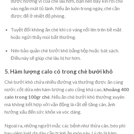
được hương vị của chè lâu hơn, bạn nên đậy kín rồi cho
vào ngăn mát tủ lạnh. Nếu ăn luôn trong ngày, chè cần
được để ở nhiệt độ phòng.
Tuyệt đối không ăn chè khi có váng nổi lên trên bề mặt
hoặc ngửi thấy mùi bất thường.
Nên bảo quản chè bưởi khô bằng hộp hoặc bát sạch.
Điều này sẽ giúp chè lâu bị hư hơn.
5. Hàm lượng calo có trong chè bưởi khô
Chè bưởi khô chứa nhiều đường và thường được ăn cùng
nước cốt dừa nên hàm lượng calo cũng khá cao,
khoảng 400
calo trong 100gr chè
. Nếu ăn chè bưởi khô thường xuyên
mà không kết hợp với vận động là rất dễ tăng cân, ảnh
hưởng xấu đến sức khỏe và vóc dáng.
Ngoài ra, những người mắc các bệnh như thừa cân, béo phì
hay viêm loét dạ dày cần tránh ăn món này. Lý do là hàm