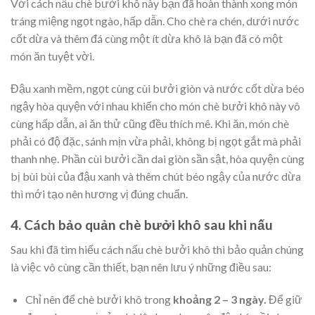
Với cách nấu chè bưởi khô này bạn đã hoàn thành xong món
tráng miệng ngọt ngào, hấp dẫn. Cho chè ra chén, dưới nước
cốt dừa và thêm đá cùng một ít dừa khô là bạn đã có một
món ăn tuyệt vời.
Đậu xanh mềm, ngọt cùng cùi bưởi giòn và nước cốt dừa béo
ngậy hòa quyện với nhau khiến cho món chè bưởi khô này vô
cùng hấp dẫn, ai ăn thử cũng đều thích mê. Khi ăn, món chè
phải có độ đặc, sánh mịn vừa phải, không bị ngọt gắt mà phải
thanh nhẹ. Phần cùi bưởi cần dai giòn sần sật, hòa quyện cùng
bị bùi bùi của đậu xanh và thêm chút béo ngậy của nước dừa
thì mới tạo nên hương vị đúng chuẩn.
4. Cách bảo quản chè bưởi khô sau khi nấu
Sau khi đã tìm hiểu cách nấu chè bưởi khô thì bảo quản chúng
là việc vô cùng cần thiết, bạn nên lưu ý những điều sau:
Chỉ nên để chè bưởi khô trong
khoảng 2 – 3 ngày.
Để giữ