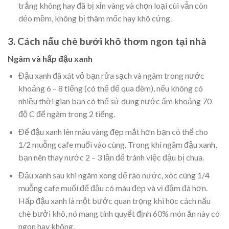
trắng không hay đã bị xỉn vàng và chọn loại cùi vẫn còn
dẻo mềm, không bị thâm mốc hay khô cứng.
3. Cách nấu chè bưởi khô thơm ngon tại nhà
Ngâm và hấp đậu xanh
Đậu xanh đã xát vỏ bạn rửa sạch và ngâm trong nước
khoảng 6 – 8 tiếng (có thể để qua đêm), nếu không có
nhiều thời gian bạn có thể sử dụng nước ấm khoảng 70
độ C để ngâm trong 2 tiếng.
Để đậu xanh lên màu vàng đẹp mắt hơn bạn có thể cho
1/2 muỗng cafe muối vào cùng. Trong khi ngâm đậu xanh,
bạn nên thay nước 2 – 3 lần để tránh việc đậu bị chua.
Đậu xanh sau khi ngâm xong để ráo nước, xóc cùng 1/4
muỗng cafe muối để đậu có màu đẹp và vị đậm đà hơn.
Hấp đậu xanh là một bước quan trọng khi học cách nấu
chè bưởi khô, nó mang tính quyết định 60% món ăn này có
ngon hay không.