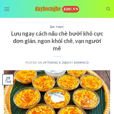
Skip
to
content
ẨM THỰC
Lưu ngay cách nấu chè bưởi khô cực
đơn giản, ngon khỏi chê, vạn người
mê
POSTED ON
29 THÁNG 4, 2024
BY
ADMINCD
29
Th4