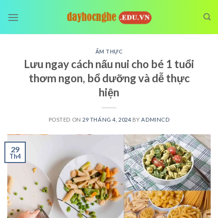
Skip
to
content
ẨM THỰC
Lưu ngay cách nấu nui cho bé 1 tuổi
thơm ngon, bổ dưỡng và dễ thực
hiện
POSTED ON
29 THÁNG 4, 2024
BY
ADMINCD
29
Th4