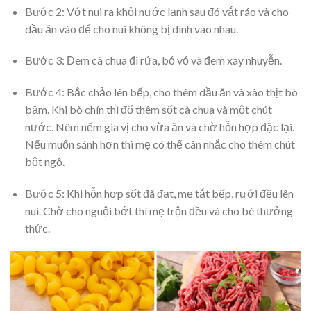
Bước 2: Vớt nui ra khỏi nước lạnh sau đó vắt ráo và cho
dầu ăn vào để cho nui không bị dính vào nhau.
Bước 3: Đem cà chua đi rửa, bỏ vỏ và đem xay nhuyễn.
Bước 4: Bắc chảo lên bếp, cho thêm dầu ăn và xào thịt bò
băm. Khi bò chín thì đổ thêm sốt cà chua và một chút
nước. Nêm nếm gia vị cho vừa ăn và chờ hỗn hợp đặc lại.
Nếu muốn sánh hơn thì mẹ có thể cân nhắc cho thêm chút
bột ngô.
Bước 5: Khi hỗn hợp sốt đã đạt, mẹ tắt bếp, rưới đều lên
nui. Chờ cho nguội bớt thì mẹ trộn đều và cho bé thưởng
thức.