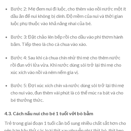
Bước 2: Mẹ đem nui đi luộc, cho thêm vào nồi nước một ít
dầu ăn để nui không bị dính. Độ mềm của nui và thời gian
luộc phụ thuộc vào khả năng nhai của bé.
Bước 3: Đặt chảo lên bếp rồi cho dầu vào phi thơm hành
băm. Tiếp theo là cho cà chua vào xào.
Bước 4: Sau khi cà chua chín nhừ thì mẹ cho thêm nước
rồi đun với lửa vừa. Khi nước dùng sôi trở lại thì mẹ cho
xúc xích vào nồi và nêm nếm gia vị.
Bước 5: Đợi xúc xích chín và nước dùng sôi trở lại thì mẹ
cho nui vào, đun thêm vài phút là có thể múc ra bát và cho
bé thưởng thức.
4.3. Cách nấu nui cho bé 1 tuổi với bò bằm
Trẻ trong giai đoạn 1 tuổi cần bổ sung nhiều chất sắt hơn cho
nên bạn hãy thử các loại thịt xay nhuyễn như thịt bò, thịt heo.