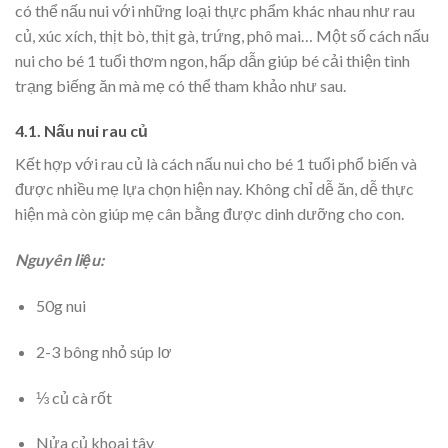
có thể nấu nui với những loại thực phẩm khác nhau như rau
củ, xúc xích, thịt bò, thịt gà, trứng, phô mai… Một số cách nấu
nui cho bé 1 tuổi thơm ngon, hấp dẫn giúp bé cải thiện tình
trạng biếng ăn mà mẹ có thể tham khảo như sau.
4.1. Nấu nui rau củ
Kết hợp với rau củ là cách nấu nui cho bé 1 tuổi phổ biến và
được nhiều mẹ lựa chọn hiện nay. Không chỉ dễ ăn, dễ thực
hiện mà còn giúp mẹ cân bằng được dinh dưỡng cho con.
Nguyên liệu:
50g nui
2-3 bông nhỏ súp lơ
⅓ củ cà rốt
Nửa củ khoai tây