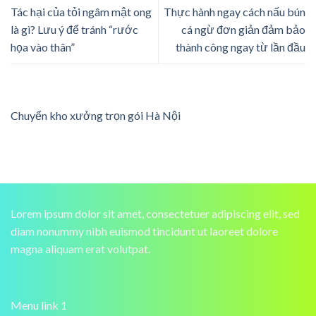
Tác hại của tỏi ngâm mật ong
Thực hành ngay cách nấu bún
là gì? Lưu ý để tránh “rước
cá ngừ đơn giản đảm bảo
họa vào thân”
thành công ngay từ lần đầu
Chuyển kho xưởng trọn gói Hà Nội
Lorem ipsum dolor sit amet, consectetuer adipiscing elit, sed
diam nonummy nibh euismod tincidunt ut laoreet dolore
magna aliquam erat volutpat.
Menu link 1