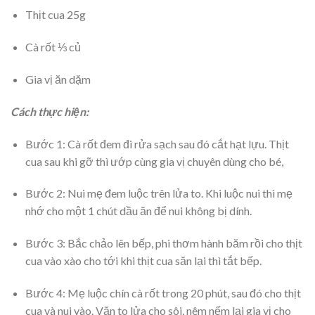
Thịt cua 25g
Cà rốt ⅓ củ
Gia vị ăn dặm
Cách thực hiện:
Bước 1: Cà rốt đem đi rửa sạch sau đó cắt hạt lựu. Thịt
cua sau khi gỡ thì ướp cùng gia vị chuyên dùng cho bé,
Bước 2: Nui mẹ đem luộc trên lửa to. Khi luộc nui thì mẹ
nhớ cho một 1 chút dầu ăn để nui không bị dính.
Bước 3: Bắc chảo lên bếp, phi thơm hành băm rồi cho thịt
cua vào xào cho tới khi thịt cua săn lại thì tắt bếp.
Bước 4: Mẹ luộc chín cà rốt trong 20 phút, sau đó cho thịt
cua và nui vào. Vặn to lửa cho sôi, nêm nếm lại gia vị cho