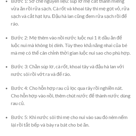
Bước 1: Sơ chế nguyên liệu: súp lơ mẹ cắt thành miếng
vừa ăn rồi rửa sạch. Cà rốt và khoai tây thì mẹ gọt vỏ, rửa
sạch và cắt hạt lựu. Đậu hà lan cũng đem rửa sạch rồi để
ráo.
Bước 2: Mẹ thêm vào nồi nước luộc nui 1 ít dầu ăn để
luộc nui mà không bị dính. Tùy theo khả năng nhai của bé
mà mẹ có thể cân chỉnh thời gian luộc nui sao cho phù hợp.
Bước 3: Chần súp lơ, cà rốt, khoai tây và đậu hà lan với
nước sôi rồi vớt ra và để ráo.
Bước 4: Cho hỗn hợp rau củ lọc qua rây rồi nghiền nát.
Cho hỗn hợp vào nồi, thêm chút nước để thành nước dùng
rau củ.
Bước 5: Khi nước sôi thì mẹ cho nui vào sau đó nêm nếm
lại rồi tắt bếp và bày ra bát cho bé ăn.