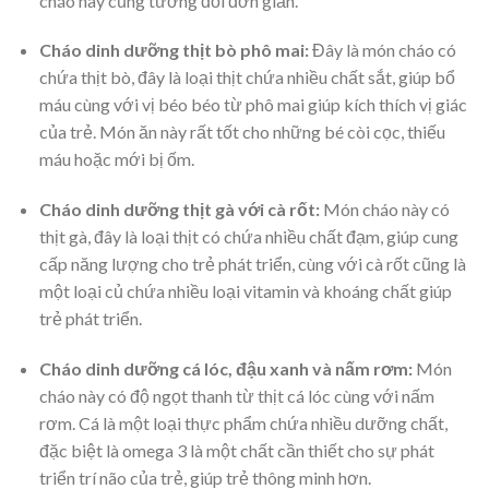
cháo này cũng tương đối đơn giản.
Cháo dinh dưỡng thịt bò phô mai:
Đây là món cháo có
chứa thịt bò, đây là loại thịt chứa nhiều chất sắt, giúp bổ
máu cùng với vị béo béo từ phô mai giúp kích thích vị giác
của trẻ. Món ăn này rất tốt cho những bé còi cọc, thiếu
máu hoặc mới bị ốm.
Cháo dinh dưỡng thịt gà với cà rốt:
Món cháo này có
thịt gà, đây là loại thịt có chứa nhiều chất đạm, giúp cung
cấp năng lượng cho trẻ phát triển, cùng với cà rốt cũng là
một loại củ chứa nhiều loại vitamin và khoáng chất giúp
trẻ phát triển.
Cháo dinh dưỡng cá lóc, đậu xanh và nấm rơm:
Món
cháo này có độ ngọt thanh từ thịt cá lóc cùng với nấm
rơm. Cá là một loại thực phẩm chứa nhiều dưỡng chất,
đặc biệt là omega 3 là một chất cần thiết cho sự phát
triển trí não của trẻ, giúp trẻ thông minh hơn.