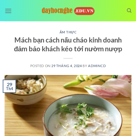
Skip
to
content
ẨM THỰC
Mách bạn cách nấu cháo kinh doanh
đảm bảo khách kéo tới nườm nượp
POSTED ON
29 THÁNG 4, 2024
BY
ADMINCD
29
Th4