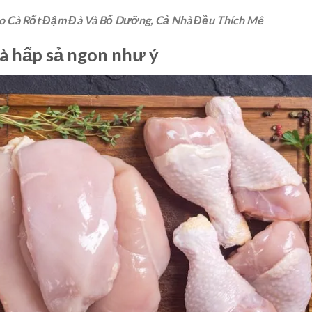
o Cà Rốt Đậm Đà Và Bổ Dưỡng, Cả Nhà Đều Thích Mê
à hấp sả ngon như ý