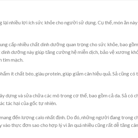
g lại nhiều lợi ích sức khỏe cho người sử dụng. Cụ thể, món ăn này
ung cấp nhiều chất dinh dưỡng quan trọng cho sức khỏe, bao gồ
ất dinh dưỡng này giúp tăng cường hệ miễn dịch, bảo vệ xương kh
h tim mạch.
phẩm ít chất béo, giàu protein, giúp giảm cân hiệu quả. Sả cũng có 
 xây dựng và sửa chữa các mô trong cơ thể, bao gồm cả da. Sả có 
c tác hại của gốc tự nhiên.
n mang đến lượng calo nhất định. Do đó, những người đang trong c
 vào thực đơn sao cho hợp lý vì ăn quá nhiều cũng rất dễ tăng cân