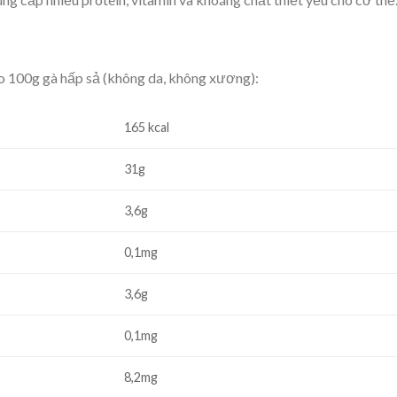
 100g gà hấp sả (không da, không xương):
165 kcal
31g
3,6g
0,1mg
3,6g
0,1mg
8,2mg