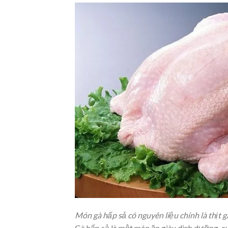
Món gà hấp sả có nguyên liệu chính là thịt g
Gà hấp sả là một món ăn giàu dinh dưỡng, cu