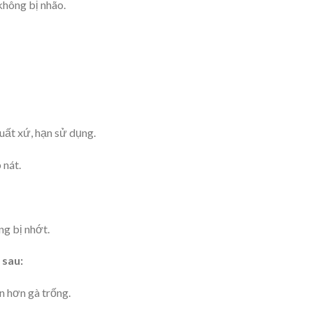
 không bị nhão.
uất xứ, hạn sử dụng.
 nát.
ng bị nhớt.
 sau:
n hơn gà trống.