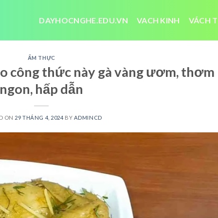
DAYHOCNGHE.EDU.VN
VACH KINH
VÁCH T
ẨM THỰC
eo công thức này gà vàng ươm, thơm
ngon, hấp dẫn
D ON
29 THÁNG 4, 2024
BY
ADMINCD