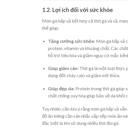
1.2. Lợi ích đối với sức khỏe
Món gà hấp sả kết hợp cả thịt gà và sả, man
thể giúp:
Tăng cường sức khỏe:
Món gà hấp sả c
protein, vitamin và khoáng chất. Các ch
hỗ trợ tiêu hóa và giảm nguy cơ mắc bện
Giúp giảm cân:
Thịt gà là một loại thực 
dụng đốt cháy calo và giảm mỡ thừa.
Giúp đẹp da:
Protein trong thịt gà giúp
chất chống oxy hóa giúp bảo vệ da khỏi cá
Tuy nhiên, cần lưu ý rằng món gà hấp sả vẫ
độ ăn kiêng cần cân nhắc sắp xếp món ăn này
đặc biệt là khi sử dụng nhiều thịt đùi gà.