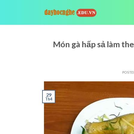
Skip
to
content
Món gà hấp sả làm th
POSTE
29
Th4