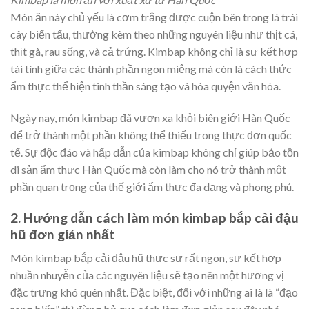
Món ăn này chủ yếu là cơm trắng được cuộn bên trong lá trái
cây biến tấu, thường kèm theo những nguyên liệu như thịt cá,
thịt gà, rau sống, và cả trứng. Kimbap không chỉ là sự kết hợp
tài tình giữa các thành phần ngon miệng mà còn là cách thức
ẩm thực thể hiện tinh thần sáng tạo và hòa quyện văn hóa.
Ngày nay, món kimbap đã vươn xa khỏi biên giới Hàn Quốc
để trở thành một phần không thể thiếu trong thực đơn quốc
tế. Sự độc đáo và hấp dẫn của kimbap không chỉ giúp bảo tồn
di sản ẩm thực Hàn Quốc mà còn làm cho nó trở thành một
phần quan trọng của thế giới ẩm thực đa dạng và phong phú.
2. Hướng dẫn cách làm món kimbap bắp cải đậu
hũ đơn giản nhất
Món kimbap bắp cải đậu hũ thực sự rất ngon, sự kết hợp
nhuần nhuyễn của các nguyên liệu sẽ tạo nên một hương vị
đặc trưng khó quên nhất. Đặc biệt, đối với những ai là là “đạo