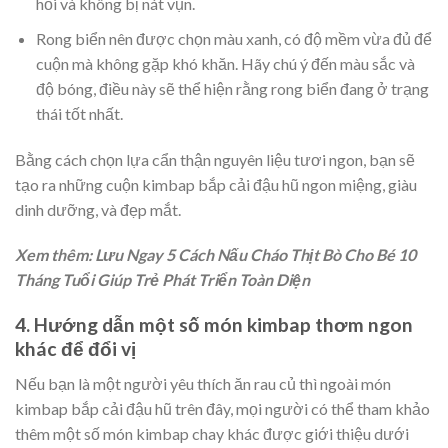
hồi và không bị nát vụn.
Rong biển nên được chọn màu xanh, có độ mềm vừa đủ để
cuộn mà không gặp khó khăn. Hãy chú ý đến màu sắc và
độ bóng, điều này sẽ thể hiện rằng rong biển đang ở trạng
thái tốt nhất.
Bằng cách chọn lựa cẩn thận nguyên liệu tươi ngon, bạn sẽ
tạo ra những cuộn kimbap bắp cải đậu hũ ngon miệng, giàu
dinh dưỡng, và đẹp mắt.
Xem thêm: Lưu Ngay 5 Cách Nấu Cháo Thịt Bò Cho Bé 10
Tháng Tuổi Giúp Trẻ Phát Triển Toàn Diện
4. Hướng dẫn một số món kimbap thơm ngon
khác để đổi vị
Nếu bạn là một người yêu thích ăn rau củ thì ngoài món
kimbap bắp cải đậu hũ trên đây, mọi người có thể tham khảo
thêm một số món kimbap chay khác được giới thiệu dưới