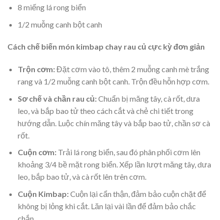
8 miếng lá rong biển
1/2 muỗng canh bột canh
Cách chế biến món kimbap chay rau củ cực kỳ đơn giản
Trộn cơm:
Đặt cơm vào tô, thêm 2 muỗng canh mè trắng
rang và 1/2 muỗng canh bột canh. Trộn đều hỗn hợp cơm.
Sơ chế và chần rau củ:
Chuẩn bị măng tây, cà rốt, dưa
leo, và bắp bao tử theo cách cắt và chẻ chi tiết trong
hướng dẫn. Luộc chín măng tây và bắp bao tử, chần sơ cà
rốt.
Cuộn cơm:
Trải lá rong biển, sau đó phân phối cơm lên
khoảng 3/4 bề mặt rong biển. Xếp lần lượt măng tây, dưa
leo, bắp bao tử, và cà rốt lên trên cơm.
Cuộn Kimbap:
Cuộn lại cẩn thận, đảm bảo cuộn chặt để
không bị lỏng khi cắt. Lăn lại vài lần để đảm bảo chắc
chắn.