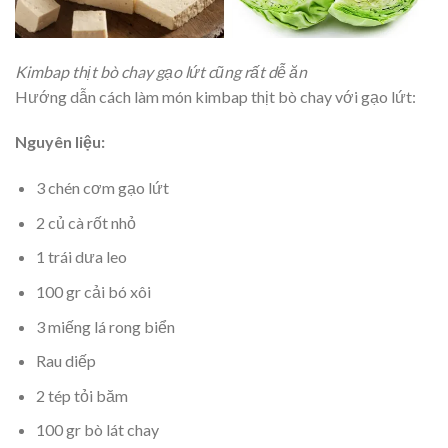
Kimbap thịt bò chay gạo lứt cũng rất dễ ăn
Hướng dẫn cách làm món kimbap thịt bò chay với gạo lứt:
Nguyên liệu:
3 chén cơm gạo lứt
2 củ cà rốt nhỏ
1 trái dưa leo
100 gr cải bó xôi
3 miếng lá rong biển
Rau diếp
2 tép tỏi băm
100 gr bò lát chay