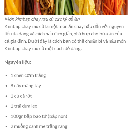
Món kimbap chay rau củ cực kỳ dễ ăn
Kimbap chay rau củ là một món ăn chay hấp dẫn với nguyên
liệu đa dạng và cách nấu đơn giản, phù hợp cho bữa ăn của
cả gia đình. Dưới đây là cách bạn có thể chuẩn bị và nấu món
Kimbap chay rau củ một cách dễ dàng:
Nguyên liệu:
1 chén cơm trắng
8 cây măng tây
1 củ cà rốt
1 trái dưa leo
100gr bắp bao tử (bắp non)
2 muỗng canh mè trắng rang