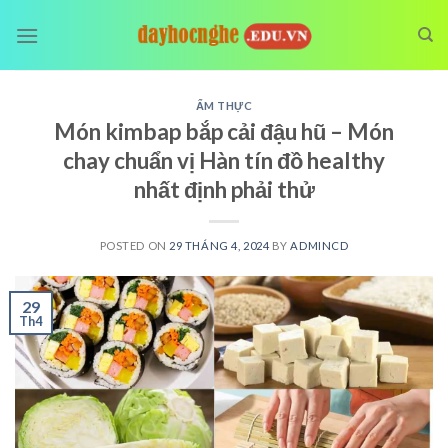
Skip
to
content
ẨM THỰC
Món kimbap bắp cải đậu hũ – Món
chay chuẩn vị Hàn tín đồ healthy
nhất định phải thử
POSTED ON
29 THÁNG 4, 2024
BY
ADMINCD
29
Th4