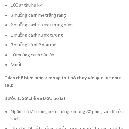
100 gr tàu hủ ky
3 muỗng canh mè trắng rang
2 muỗng canh nước tương nấm
1 muỗng canh nước tương
3 muỗng cà phê dầu mè
10 muỗng canh dầu ăn
Muối
Cách chế biến món kimbap thịt bò chay với gạo lứt như
sau:
Bước 1: Sơ chế và ướp bò lát
Ngâm bò lát trong nước nóng khoảng 30 phút, sau đó rửa
sạch.
Ướp bò lát với đường, nước tương, nước tương nấm, tỏi