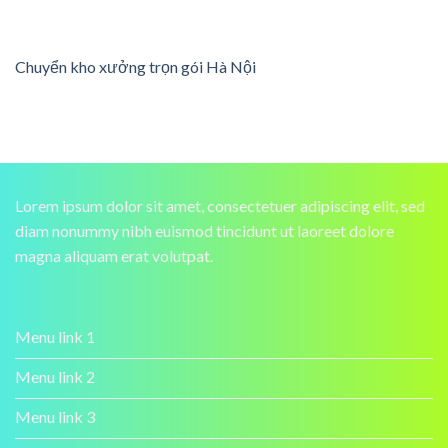
Chuyển kho xưởng trọn gói Hà Nội
Lorem ipsum dolor sit amet, consectetuer adipiscing elit, sed
diam nonummy nibh euismod tincidunt ut laoreet dolore
magna aliquam erat volutpat.
Menu link 1
Menu link 2
Menu link 3