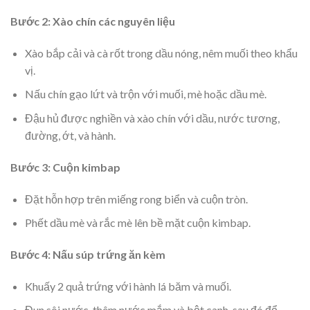
Bước 2: Xào chín các nguyên liệu
Xào bắp cải và cà rốt trong dầu nóng, nêm muối theo khẩu
vị.
Nấu chín gạo lứt và trộn với muối, mè hoặc dầu mè.
Đậu hủ được nghiền và xào chín với dầu, nước tương,
đường, ớt, và hành.
Bước 3: Cuộn kimbap
Đặt hỗn hợp trên miếng rong biển và cuộn tròn.
Phết dầu mè và rắc mè lên bề mặt cuộn kimbap.
Bước 4: Nấu súp trứng ăn kèm
Khuấy 2 quả trứng với hành lá băm và muối.
Đun sôi nước, thêm nước mắm và bột canh, sau đó đổ