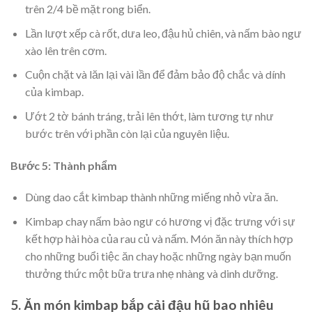
trên 2/4 bề mặt rong biển.
Lần lượt xếp cà rốt, dưa leo, đậu hủ chiên, và nấm bào ngư
xào lên trên cơm.
Cuộn chặt và lăn lại vài lần để đảm bảo độ chắc và dính
của kimbap.
Ướt 2 tờ bánh tráng, trải lên thớt, làm tương tự như
bước trên với phần còn lại của nguyên liệu.
Bước 5: Thành phẩm
Dùng dao cắt kimbap thành những miếng nhỏ vừa ăn.
Kimbap chay nấm bào ngư có hương vị đặc trưng với sự
kết hợp hài hòa của rau củ và nấm. Món ăn này thích hợp
cho những buổi tiệc ăn chay hoặc những ngày bạn muốn
thưởng thức một bữa trưa nhẹ nhàng và dinh dưỡng.
5. Ăn món kimbap bắp cải đậu hũ bao nhiêu