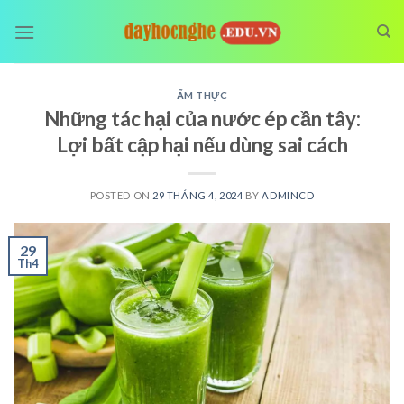
Skip
to
content
ẨM THỰC
Những tác hại của nước ép cần tây:
Lợi bất cập hại nếu dùng sai cách
POSTED ON
29 THÁNG 4, 2024
BY
ADMINCD
29
Th4