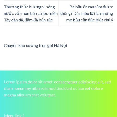
Thưởng thức hương vị sông
Bà bầu ăn rau răm được
nước với món bún cá lóc miền
không? Dù nhiều lợi ích nhưng
Tây dân dã, đậm đà bản sắc
mẹ bầu cần đặc biệt chú ý
Chuyển kho xưởng trọn gói Hà Nội
Lorem ipsum dolor sit amet, consectetuer adipiscing elit, sed
diam nonummy nibh euismod tincidunt ut laoreet dolore
magna aliquam erat volutpat.
Menu link 1