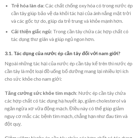
Trẻ hóa làn da:
Các chất chống oxy hóa có trong nước ép
cần tây giúp bảo vệ da khỏi tác hại của ánh nắng mặt trời
và các gốc tự do, giúp da trẻ trung và khỏe mạnh hơn.
Cải thiện giấc ngủ:
Trong cần tây chứa các hợp chất có
tác dụng thư giãn và giúp ngủ ngon hơn.
3.1. Tác dụng của nước ép cần tây đối với nam giới?
Ngoài những
tác hại của nước ép cần tây kể trên thì nước ép
cần tây là một loại đồ uống bổ dưỡng mang lại nhiều lợi ích
cho sức khỏe cho nam giới:
Tăng cường sức khỏe tim mạch
:
Nước ép cần tây chứa
các hợp chất có tác dụng hạ huyết áp, giảm cholesterol và
ngăn ngừa xơ vữa động mạch. Điều này có thể giúp giảm
nguy cơ mắc các bệnh tim mạch, chẳng hạn như đau tim và
đột quỵ.
Giảm viêm:
Nước ép cần tây chứa các hợp chất có tác dụng