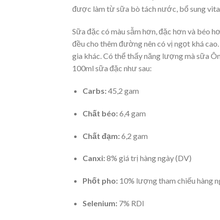
được làm từ sữa bò tách nước, bổ sung vit
Sữa đặc có màu sẫm hơn, đặc hơn và béo hơn
đều cho thêm đường nên có vị ngọt khá cao
gia khác. Có thể thấy năng lượng mà sữa Ôn
100ml sữa đặc như sau:
Carbs:
45,2 gam
Chất béo:
6,4 gam
Chất đạm:
6,2 gam
Canxi:
8% giá trị hàng ngày (DV)
Phốt pho:
10% lượng tham chiếu hàng n
Selenium:
7% RDI