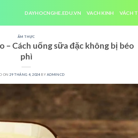
DAYHOCNGHE.EDU.VN
VACH KINH
VÁCH T
ẨM THỰC
lo – Cách uống sữa đặc không bị béo
phì
D ON
29 THÁNG 4, 2024
BY
ADMINCD