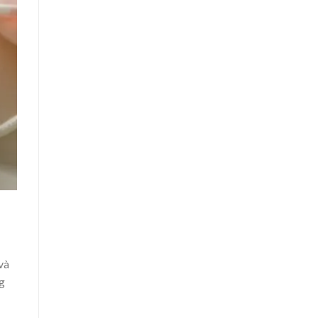
và
ng