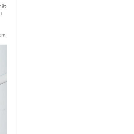
hất
i
em.