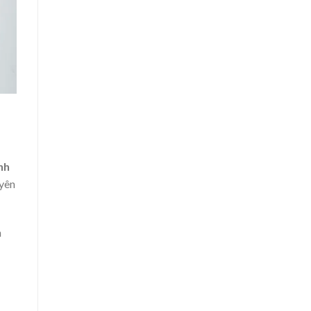
nh
 yên
h