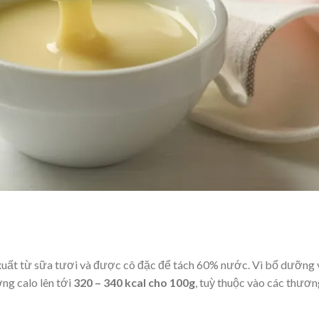
xuất từ sữa tươi và được cô đặc để tách 60% nước. Vì bổ dưỡng 
ng calo lên tới
320 – 340 kcal cho 100g
, tuỳ thuộc vào các thươ