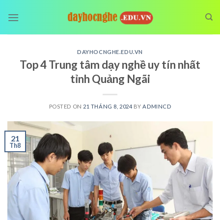
Skip
to
content
DAYHOCNGHE.EDU.VN
Top 4 Trung tâm dạy nghề uy tín nhất
tỉnh Quảng Ngãi
POSTED ON
21 THÁNG 8, 2024
BY
ADMINCD
21
Th8