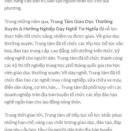
việc nâng cao dân trí, đào tạo nguồn nhân lực cho địa
phương.
Trong những năm qua,
Trung Tâm Giáo Dục Thường
Xuyên & Hướng Nghiệp Dạy Nghề Tư Nghĩa
đã nỗ lực
thực hiện tốt chức năng, nhiệm vụ được giao. Về giáo dục
thường xuyên, Trung tâm đã tổ chức các lớp học bổ túc văn
hóa, đào tạo trung cấp, cao đẳng, bồi dưỡng kiến thức, kỹ
năng nghề cho người dân. Trung tâm đã tổ chức thành công
các kỳ thi tốt nghiệp trung học phổ thông quốc gia cho học
viên giáo dục thường xuyên. Về dạy nghề, Trung tâm đã tổ
chức đào tạo các nghề: may công nghiệp, sửa chữa xe máy,
điện dân dụng, cơ khí, hàn,… Trung tâm đã phối hợp với các
doanh nghiệp trên địa bàn huyện tổ chức các lớp đào tạo
nghề ngắn hạn cho lao động nông thôn.
Trong thời gian tới, Trung tâm sẽ tiếp tục nỗ lực khắc phục
những hạn chế, nâng cao chất lượng giáo dục, đào tạo, đáp
ứng nhu cầu học tập của người dân trên địa bàn huyện.