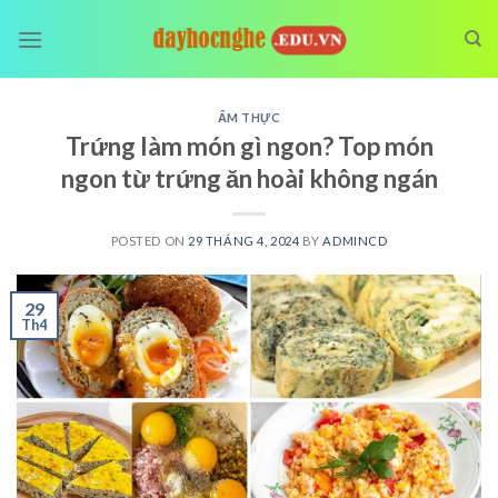
Skip
to
content
ẨM THỰC
Trứng làm món gì ngon? Top món
ngon từ trứng ăn hoài không ngán
POSTED ON
29 THÁNG 4, 2024
BY
ADMINCD
29
Th4