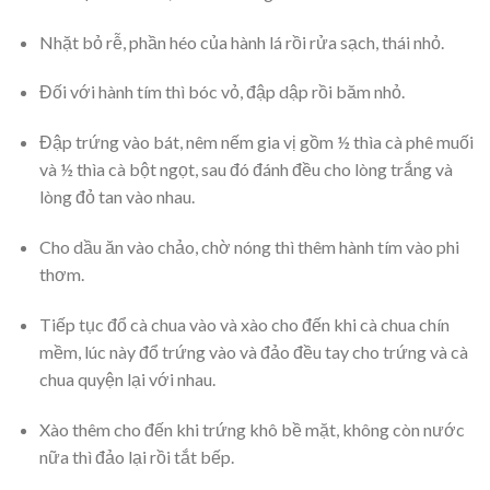
Nhặt bỏ rễ, phần héo của hành lá rồi rửa sạch, thái nhỏ.
Đối với hành tím thì bóc vỏ, đập dập rồi băm nhỏ.
Đập trứng vào bát, nêm nếm gia vị gồm ½ thìa cà phê muối
và ½ thìa cà bột ngọt, sau đó đánh đều cho lòng trắng và
lòng đỏ tan vào nhau.
Cho dầu ăn vào chảo, chờ nóng thì thêm hành tím vào phi
thơm.
Tiếp tục đổ cà chua vào và xào cho đến khi cà chua chín
mềm, lúc này đổ trứng vào và đảo đều tay cho trứng và cà
chua quyện lại với nhau.
Xào thêm cho đến khi trứng khô bề mặt, không còn nước
nữa thì đảo lại rồi tắt bếp.