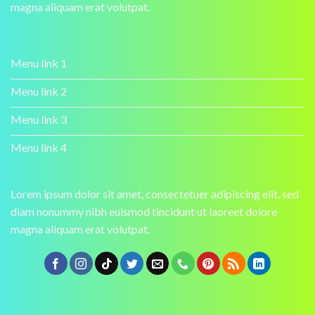
magna aliquam erat volutpat.
Menu link 1
Menu link 2
Menu link 3
Menu link 4
Lorem ipsum dolor sit amet, consectetuer adipiscing elit, sed
diam nonummy nibh euismod tincidunt ut laoreet dolore
magna aliquam erat volutpat.