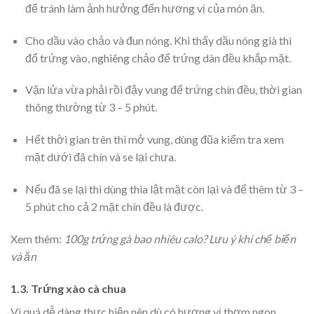
để tránh làm ảnh hưởng đến hương vị của món ăn.
Cho dầu vào chảo và đun nóng. Khi thấy dầu nóng già thì
đổ trứng vào, nghiêng chảo để trứng dàn đều khắp mặt.
Vặn lửa vừa phải rồi đậy vung để trứng chín đều, thời gian
thông thường từ 3 – 5 phút.
Hết thời gian trên thì mở vung, dùng đũa kiểm tra xem
mặt dưới đã chín và se lại chưa.
Nếu đã se lại thì dùng thìa lật mặt còn lại và để thêm từ 3 –
5 phút cho cả 2 mặt chín đều là được.
Xem thêm:
100g trứng gà bao nhiêu calo? Lưu ý khi chế biến
và ăn
1.3. Trứng xào cà chua
Vì quá dễ dàng thực hiện nên dù có hương vị thơm ngon,