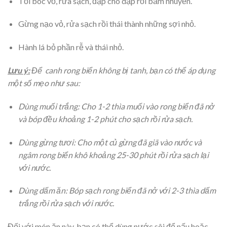
Tỏi bóc vỏ, rửa sạch, đập cho dập rồi băm nhuyễn.
Gừng nạo vỏ, rửa sạch rồi thái thành những sợi nhỏ.
Hành lá bỏ phần rễ và thái nhỏ.
Lưu ý
:
Để canh rong biển không bị tanh, bạn có thể áp dụng
một số mẹo như sau:
Dùng muối trắng: Cho 1-2 thìa muối vào rong biển đã nở
và bóp đều khoảng 1-2 phút cho sạch rồi rửa sạch.
Dùng gừng tươi: Cho một củ gừng đã giã vào nước và
ngâm rong biển khô khoảng 25-30 phút rồi rửa sạch lại
với nước.
Dùng dấm ăn: Bóp sạch rong biển đã nở với 2-3 thìa dấm
trắng rồi rửa sạch với nước.
Đối với món ăn này, bạn có thể dùng nước sôi để nấu hoặc