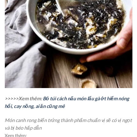
>>>>>Xem thêm:
Bỏ túi cách nấu món lẩu gà ớt hiểm nóng
hổi, cay nồng, ai ăn cũng mê
Món canh rong biển trứng thành phẩm chuẩn vị sẽ có vị ngọt
và bị béo hấp dẫn
Xem thêm: