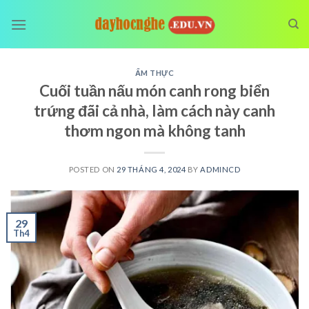
Skip
to
content
ẨM THỰC
Cuối tuần nấu món canh rong biển
trứng đãi cả nhà, làm cách này canh
thơm ngon mà không tanh
POSTED ON
29 THÁNG 4, 2024
BY
ADMINCD
29
Th4