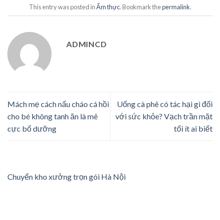
This entry was posted in
Ẩm thực
. Bookmark the
permalink
.
ADMINCD
Mách mẹ cách nấu cháo cá hồi
Uống cà phê có tác hại gì đối
cho bé không tanh ăn là mê
với sức khỏe? Vạch trần mặt
cực bổ dưỡng
tối ít ai biết
Chuyển kho xưởng trọn gói Hà Nội