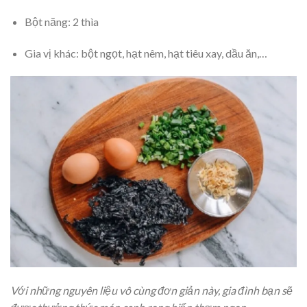
Bột năng: 2 thìa
Gia vị khác: bột ngọt, hạt nêm, hạt tiêu xay, dầu ăn,…
Với những nguyên liệu vô cùng đơn giản này, gia đình bạn sẽ