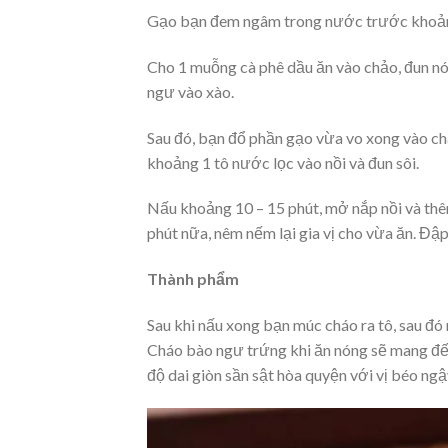
Gạo bạn đem ngâm trong nước trước khoảng 
Cho 1 muỗng cà phê dầu ăn vào chảo, đun nó
ngư vào xào.
Sau đó, bạn đổ phần gạo vừa vo xong vào chả
khoảng 1 tô nước lọc vào nồi và đun sôi.
Nấu khoảng 10 – 15 phút, mở nắp nồi và thê
phút nữa, nêm nếm lại gia vị cho vừa ăn. Đập
Thành phẩm
Sau khi nấu xong bạn múc cháo ra tô, sau đó r
Cháo bào ngư trứng khi ăn nóng sẽ mang đế
độ dai giòn sần sật hòa quyện với vị béo ng