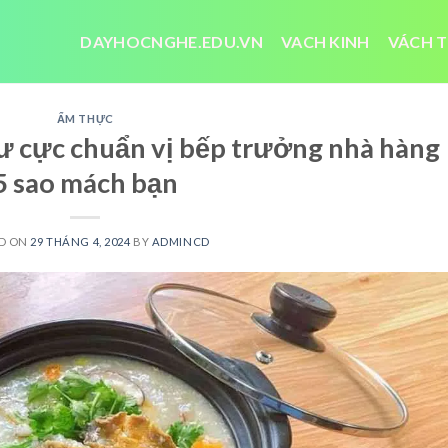
DAYHOCNGHE.EDU.VN
VACH KINH
VÁCH T
ẨM THỰC
ư cực chuẩn vị bếp trưởng nhà hàng
5 sao mách bạn
D ON
29 THÁNG 4, 2024
BY
ADMINCD