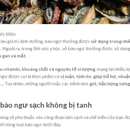
sức khỏe
iàu giá trị dinh dưỡng, bào ngư thường được
sử dụng trong nhi
…
Ngoài ra, trong lĩnh vực y học, vỏ bào ngư thường được sử dụn
a gan và mắt.
u vitamin, khoáng chất và nguyên tố vi lượng
, mang lại nhiều lợ
o ngư được coi là thực phẩm có
vị mặn, tính ôn, giúp bổ hư, nhuậ
,…
Tuy nhiên, những người mắc các bệnh như
gút, hầu họng sưng
 bào ngư sạch không bị tanh
ông sẽ phụ thuộc vào công đoạn làm sạch và chế biến của bạn. B
với từng loại bào ngư dưới đây.