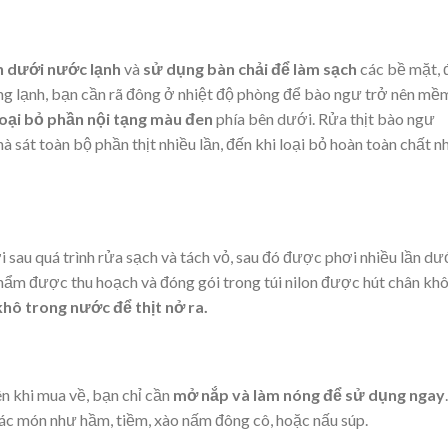
h dưới nước lạnh
và
sử dụng bàn chải để làm sạch
các bề mặt, 
ông lạnh, bạn cần rã đông ở nhiệt độ phòng để bào ngư trở nên mề
 loại bỏ phần nội tạng màu đen
phía bên dưới. Rửa thịt bào ngư
 sát toàn bộ phần thịt nhiều lần, đến khi loại bỏ hoàn toàn chất n
sau quá trình rửa sạch và tách vỏ, sau đó được phơi nhiều lần dư
phẩm được thu hoạch và đóng gói trong túi nilon được hút chân kh
hô trong nước để thịt nở ra.
n khi mua về, bạn chỉ cần
mở nắp và làm nóng để sử dụng ngay
.
các món như hầm, tiềm, xào nấm đông cô, hoặc nấu súp.