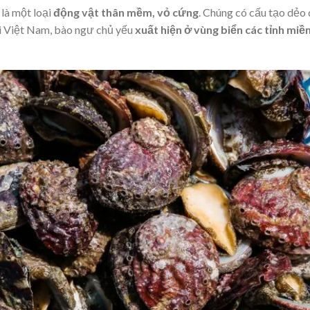
 là một loại
động vật thân mềm, vỏ cứng
. Chúng có cấu tạo dẻo 
i Việt Nam, bào ngư chủ yếu
xuất hiện ở vùng biển các tỉnh miề