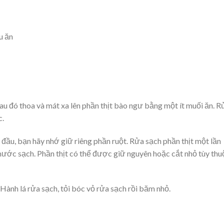
u ăn
au đó thoa và mát xa lên phần thịt bào ngư bằng một ít muối ăn. R
c.
 đầu, bạn hãy nhớ giữ riêng phần ruột. Rửa sạch phần thịt một lần
nước sạch. Phần thịt có thể được giữ nguyên hoặc cắt nhỏ tùy thu
Hành lá rửa sạch, tỏi bóc vỏ rửa sạch rồi băm nhỏ.