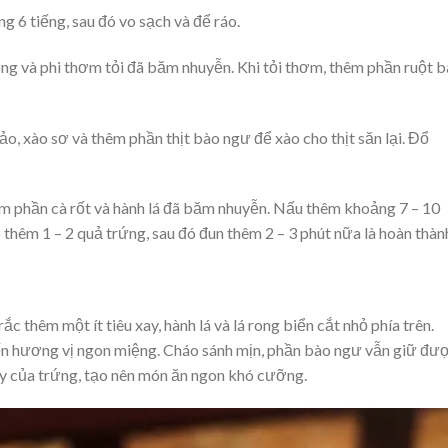
6 tiếng, sau đó vo sạch và để ráo.
ng và phi thơm tỏi đã băm nhuyễn. Khi tỏi thơm, thêm phần ruột 
o, xào sơ và thêm phần thịt bào ngư để xào cho thịt săn lại. Đổ
m phần cà rốt và hành lá đã băm nhuyễn. Nấu thêm khoảng 7 – 10
 thêm 1 – 2 quả trứng, sau đó đun thêm 2 – 3 phút nữa là hoàn thàn
ắc thêm một ít tiêu xay, hành lá và lá rong biển cắt nhỏ phía trên.
n hương vị ngon miệng. Cháo sánh mịn, phần bào ngư vẫn giữ đư
ậy của trứng, tạo nên món ăn ngon khó cưỡng.