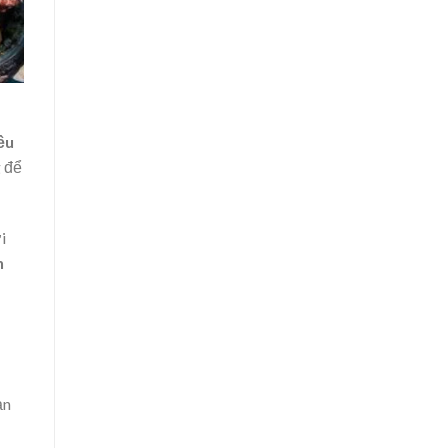
ều
g để
i
n
ạn