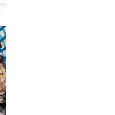
dai,
n