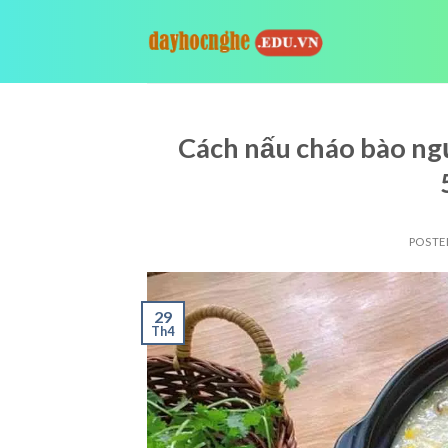
Skip
to
content
Cách nấu cháo bào ng
POSTE
29
Th4