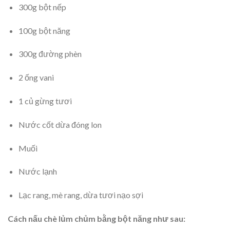
300g bột nếp
100g bột năng
300g đường phèn
2 ống vani
1 củ gừng tươi
Nước cốt dừa đóng lon
Muối
Nước lạnh
Lạc rang, mè rang, dừa tươi nạo sợi
Cách nấu chè lủm chủm bằng bột năng như sau: