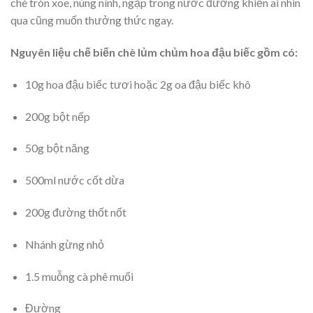
chè tròn xoe, núng nính, ngập trong nước đường khiến ai nhìn
qua cũng muốn thưởng thức ngay.
Nguyên liệu chế biến chè lủm chủm hoa đậu biếc gồm có:
10g hoa đậu biếc tươi hoặc 2g oa đậu biếc khô
200g bột nếp
50g bột năng
500ml nước cốt dừa
200g đường thốt nốt
Nhánh gừng nhỏ
1.5 muỗng cà phê muối
Đường