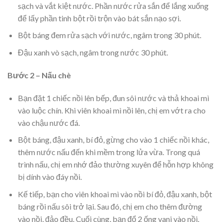
sạch và vắt kiệt nước. Phần nước rửa sắn để lắng xuống
để lấy phần tinh bột rồi trộn vào bát sắn nạo sợi.
Bột báng đem rửa sạch với nước, ngâm trong 30 phút.
Đậu xanh vò sạch, ngâm trong nước 30 phút.
Bước 2 – Nấu chè
Bạn đặt 1 chiếc nồi lên bếp, đun sôi nước và thả khoai mì
vào luộc chín. Khi viên khoai mì nồi lên, chị em vớt ra cho
vào chậu nước đá.
Bột báng, đậu xanh, bí đỏ, gừng cho vào 1 chiếc nồi khác,
thêm nước nấu đến khi mềm trong lửa vừa. Trong quá
trình nấu, chị em nhớ đảo thường xuyên để hỗn hợp không
bị dính vào đáy nồi.
Kế tiếp, bạn cho viên khoai mì vào nồi bí đỏ, đậu xanh, bột
báng rồi nấu sôi trở lại. Sau đó, chị em cho thêm đường
vào nồi, đảo đều. Cuối cùng, bạn đổ 2 ống vani vào nồi.