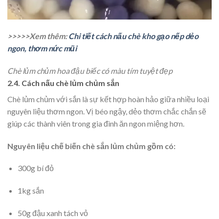
>>>>>Xem thêm:
Chi tiết cách nấu chè kho gạo nếp dẻo
ngon, thơm nức mũi
Chè lủm chủm hoa đậu biếc có màu tím tuyệt đẹp
2.4. Cách nấu chè lủm chủm sắn
Chè lủm chủm với sắn là sự kết hợp hoàn hảo giữa nhiều loại
nguyên liệu thơm ngon. Vị béo ngậy, dẻo thơm chắc chắn sẽ
giúp các thành viên trong gia đình ăn ngon miệng hơn.
Nguyên liệu chế biến chè sắn lủm chủm gồm có:
300g bí đỏ
1kg sắn
50g đậu xanh tách vỏ