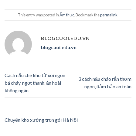
This entry was posted in
Ẩm thực
. Bookmark the
permalink
.
BLOGCUOI.EDU.VN
blogcuoi.edu.vn
Cách nấu chè kho từ xôi ngon
3 cách nấu cháo rắn thơm
bá cháy, ngọt thanh, ăn hoài
ngon, đảm bảo an toàn
không ngán
Chuyển kho xưởng trọn gói Hà Nội