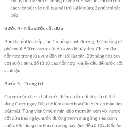
khuấy đều để nước không bị vón cục. Sau đó, chị em cho
các viên bột vào nồi, nấu sôi trở lại khoảng 2 phút thì tắt
bếp.
Bước 4 – Nấu nước cốt dừa
Bạn đặt nồi lên bếp, cho 1 muỗng canh đường, 1/2 muỗng cà
phê muối, 500ml nước cốt dừa vào khuấy đều. Chị em đun
hỗn hợp trong lửa vừa đến khi sôi lăn tăn. Bột năng hòa tan
với nước lạnh, đổ từ từ vào hỗn hợp, khuấy đều để nước cốt
sánh lại.
Bước 5 – Trang trí
Chị em múc chè ra bát, rưới thêm nước cốt dừa là có thể
dùng được ngay. Bát chè lủm chủm hoa đậu biếc có màu tím
bắt mắt. Từng viên ỷ mềm mịn, dẻo thơm ăn kèm với nước
cốt dừa béo ngậy, nước đường thơm mùi gừng siêu bánh
cuốn. Bạn dùng chè khi còn nóng hay lạnh đều được. Nếu ăn