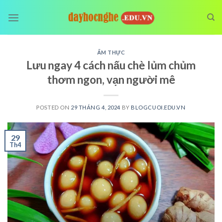
Skip
to
content
ẨM THỰC
Lưu ngay 4 cách nấu chè lủm chủm
thơm ngon, vạn người mê
POSTED ON
29 THÁNG 4, 2024
BY
BLOGCUOI.EDU.VN
29
Th4