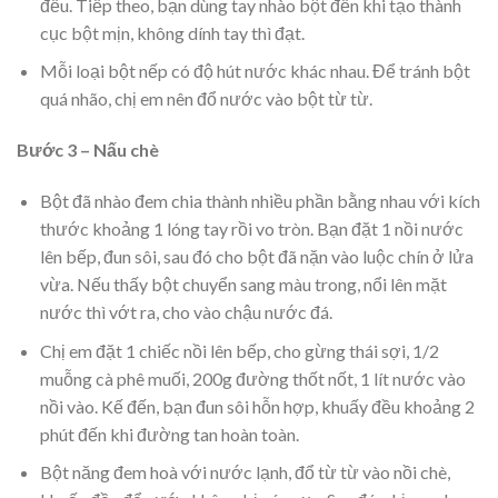
đều. Tiếp theo, bạn dùng tay nhào bột đến khi tạo thành
cục bột mịn, không dính tay thì đạt.
Mỗi loại bột nếp có độ hút nước khác nhau. Để tránh bột
quá nhão, chị em nên đổ nước vào bột từ từ.
Bước 3 – Nấu chè
Bột đã nhào đem chia thành nhiều phần bằng nhau với kích
thước khoảng 1 lóng tay rồi vo tròn. Bạn đặt 1 nồi nước
lên bếp, đun sôi, sau đó cho bột đã nặn vào luộc chín ở lửa
vừa. Nếu thấy bột chuyển sang màu trong, nổi lên mặt
nước thì vớt ra, cho vào chậu nước đá.
Chị em đặt 1 chiếc nồi lên bếp, cho gừng thái sợi, 1/2
muỗng cà phê muối, 200g đường thốt nốt, 1 lít nước vào
nồi vào. Kế đến, bạn đun sôi hỗn hợp, khuấy đều khoảng 2
phút đến khi đường tan hoàn toàn.
Bột năng đem hoà với nước lạnh, đổ từ từ vào nồi chè,