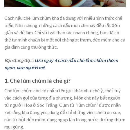
Cách nấu chè lủm chủm khá đa dạng với nhiều hình thức chế
biến. Nhìn chung, những cách nấu món chè này đều rất đơn
giản và dễ làm. Chỉ với vài thao tác nhanh chóng, bạn đã có
thể tự mình chuẩn bị một nồi chè ngọt thơm, dẻo mềm cho cả
gia đình cùng thưởng thức.
Bạn đang đọc:
Lưu ngay 4 cách nấu chè lủm chủm thơm
ngon, vạn người mê
1. Chè lủm chủm là chè gì?
Chè lủm chủm còn có nhiều tên gọi khác như chè ỷ, chè ỉ tuỳ
vào cách gọi của từng địa phương. Món chè này bắt nguồn
từ người Hoa ở Sóc Trăng. Cụm từ “lủm chủm” được nhận
xét rằng khá đáng yêu, dùng để chỉ những viên chè tròn xoe,
nặn từ bột dẻo mềm, đang ngụp lặn trong nước đường thơm
mùi gừng.