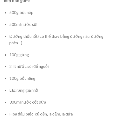
nếp bao gồm:
500g bột nếp
500ml nước sôi
Đường thốt nốt (có thể thay bằng đường nâu, đường
phèn…)
100g gừng
2 lít nước sôi để nguội
100g bột năng
Lạc rang giã nhỏ
300ml nước cốt dừa
Hoa đậu biếc, củ dền, lá cẩm, lá dứa