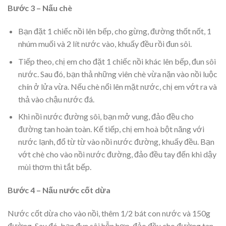
Bước 3 – Nấu chè
Bạn đặt 1 chiếc nồi lên bếp, cho gừng, đường thốt nốt, 1
nhúm muối và 2 lít nước vào, khuấy đều rồi đun sôi.
Tiếp theo, chị em cho đặt 1 chiếc nồi khác lên bếp, đun sôi
nước. Sau đó, bạn thả những viên chè vừa nặn vào nồi luộc
chín ở lửa vừa. Nếu chè nổi lên mặt nước, chị em vớt ra và
thả vào chậu nước đá.
Khi nồi nước đường sôi, bạn mở vung, đảo đều cho
đường tan hoàn toàn. Kế tiếp, chị em hoà bột năng với
nước lạnh, đổ từ từ vào nồi nước đường, khuấy đều. Bạn
vớt chè cho vào nồi nước đường, đảo đều tay đến khi dậy
mùi thơm thì tắt bếp.
Bước 4 – Nấu nước cốt dừa
Nước cốt dừa cho vào nồi, thêm 1/2 bát con nước và 150g
đường. Sau đó, bạn đun sôi hỗn hợp, đảo đều cho đường tan