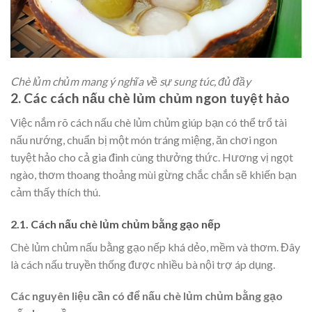
Chè lủm chủm mang ý nghĩa về sự sung túc, đủ đầy
2. Các cách nấu chè lủm chủm ngon tuyệt hảo
Việc nắm rõ cách nấu chè lủm chủm giúp bạn có thể trổ tài
nấu nướng, chuẩn bị một món tráng miệng, ăn chơi ngon
tuyệt hảo cho cả gia đình cùng thưởng thức. Hương vị ngọt
ngào, thơm thoang thoảng mùi gừng chắc chắn sẽ khiến bạn
cảm thấy thích thú.
2.1. Cách nấu chè lủm chủm bằng gạo nếp
Chè lủm chủm nấu bằng gạo nếp khá dẻo, mềm và thơm. Đây
là cách nấu truyền thống được nhiều bà nội trợ áp dụng.
Các nguyên liệu cần có để nấu chè lủm chủm bằng gạo