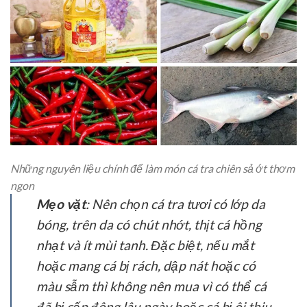
Những nguyên liệu chính để làm món cá tra chiên sả ớt thơm
ngon
Mẹo vặt
: Nên chọn cá tra tươi có lớp da
bóng, trên da có chút nhớt, thịt cá hồng
nhạt và ít mùi tanh. Đặc biệt, nếu mắt
hoặc mang cá bị rách, dập nát hoặc có
màu sẫm thì không nên mua vì có thể cá
đã bị cấp đông lâu ngày hoặc cá bị ôi thiu