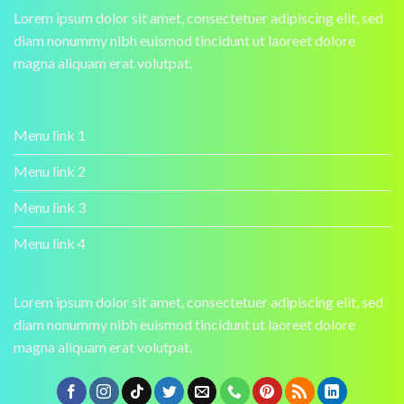
Lorem ipsum dolor sit amet, consectetuer adipiscing elit, sed
diam nonummy nibh euismod tincidunt ut laoreet dolore
magna aliquam erat volutpat.
Menu link 1
Menu link 2
Menu link 3
Menu link 4
Lorem ipsum dolor sit amet, consectetuer adipiscing elit, sed
diam nonummy nibh euismod tincidunt ut laoreet dolore
magna aliquam erat volutpat.