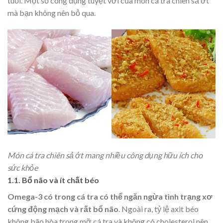
tuổi. Một số công dụng tuyệt vời của món cá tra chiên sả ớt
mà bạn không nên bỏ qua.
Món cá tra chiên sả ớt mang nhiều công dụng hữu ích cho
sức khỏe
1.1. Bổ não và ít chất béo
Omega-3 có trong cá tra có thể ngăn ngừa tình trạng xơ
cứng động mạch và rất bổ não
. Ngoài ra, tỷ lệ axit béo
không bão hòa trong mỡ cá tra và không có cholesterol nên