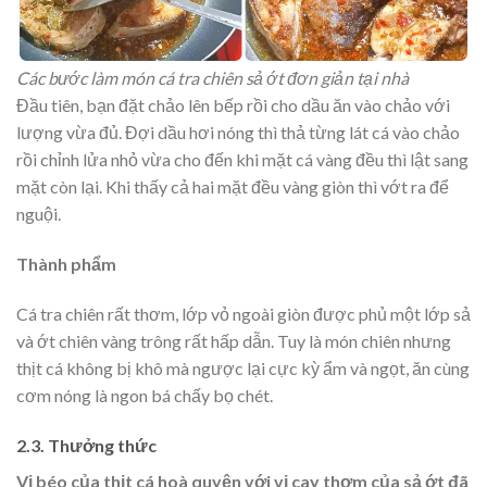
Các bước làm món cá tra chiên sả ớt đơn giản tại nhà
Đầu tiên, bạn đặt chảo lên bếp rồi cho dầu ăn vào chảo với
lượng vừa đủ. Đợi dầu hơi nóng thì thả từng lát cá vào chảo
rồi chỉnh lửa nhỏ vừa cho đến khi mặt cá vàng đều thì lật sang
mặt còn lại. Khi thấy cả hai mặt đều vàng giòn thì vớt ra để
nguội.
Thành phẩm
Cá tra chiên rất thơm, lớp vỏ ngoài giòn được phủ một lớp sả
và ớt chiên vàng trông rất hấp dẫn. Tuy là món chiên nhưng
thịt cá không bị khô mà ngược lại cực kỳ ẩm và ngọt, ăn cùng
cơm nóng là ngon bá chấy bọ chét.
2.3. Thưởng thức
Vị béo của thịt cá hoà quyện với vị cay thơm của sả ớt đã