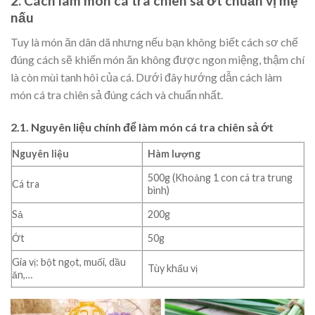
2. Cách làm món cá tra chiên sả ớt chuẩn vị mẹ
nấu
Tuy là món ăn dân dã nhưng nếu bạn không biết cách sơ chế
đúng cách sẽ khiến món ăn không được ngon miệng, thậm chí
là còn mùi tanh hôi của cá. Dưới đây hướng dẫn cách làm
món cá tra chiên sả đúng cách và chuẩn nhất.
2.1. Nguyên liệu chính để làm món cá tra chiên sả ớt
Nguyên liệu
Hàm lượng
500g (Khoảng 1 con cá tra trung
Cá tra
bình)
Sả
200g
Ớt
50g
Gia vị: bột ngọt, muối, dầu
Tùy khẩu vị
ăn,…