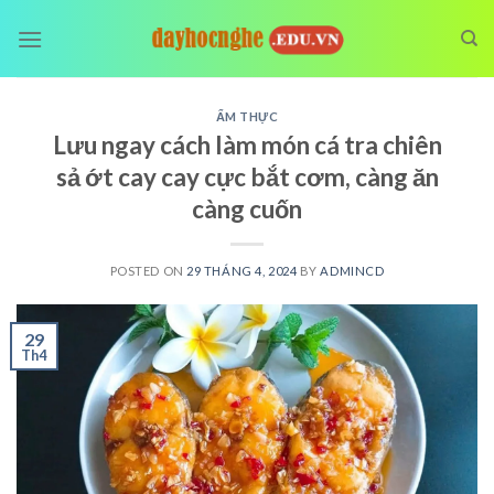
Skip
to
content
ẨM THỰC
Lưu ngay cách làm món cá tra chiên
sả ớt cay cay cực bắt cơm, càng ăn
càng cuốn
POSTED ON
29 THÁNG 4, 2024
BY
ADMINCD
29
Th4