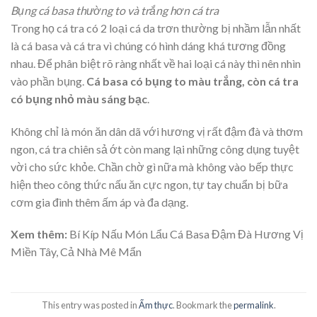
Bụng cá basa thường to và trắng hơn cá tra
Trong họ cá tra có 2 loại cá da trơn thường bị nhầm lẫn nhất
là cá basa và cá tra vì chúng có hình dáng khá tương đồng
nhau. Để phân biệt rõ ràng nhất về hai loại cá này thì nên nhìn
vào phần bụng.
Cá basa có bụng to màu trắng, còn cá tra
có bụng nhỏ màu sáng bạc
.
Không chỉ là món ăn dân dã với hương vị rất đậm đà và thơm
ngon, cá tra chiên sả ớt còn mang lại những công dụng tuyệt
vời cho sức khỏe. Chần chờ gì nữa mà không vào bếp thực
hiện theo công thức nấu ăn cực ngon, tự tay chuẩn bị bữa
cơm gia đình thêm ấm áp và đa dạng.
Xem thêm:
Bí Kíp Nấu Món Lẩu Cá Basa Đậm Đà Hương Vị
Miền Tây, Cả Nhà Mê Mẩn
This entry was posted in
Ẩm thực
. Bookmark the
permalink
.